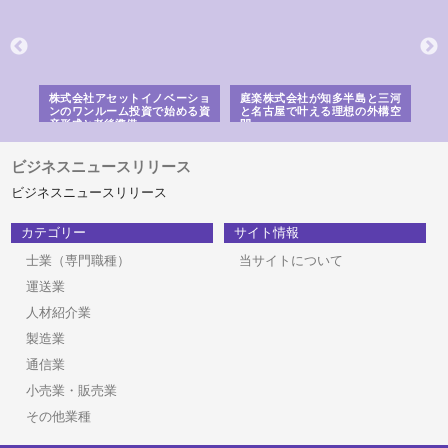
ｎｙ
株式会社アセットイノベーショ
庭楽株式会社が知多半島と三河
株
でき
ンのワンルーム投資で始める資
と名古屋で叶える理想の外構空
で
産形成と老後準備
間
ビジネスニュースリリース
ビジネスニュースリリース
カテゴリー
サイト情報
士業（専門職種）
当サイトについて
運送業
人材紹介業
製造業
通信業
小売業・販売業
その他業種