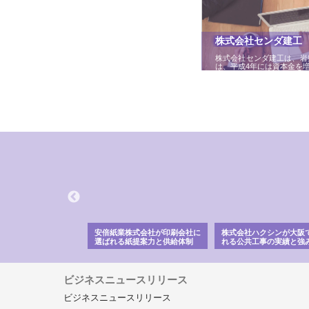
株式会社センダ建工
株式会社センダ建工は、岩
は、平成4年には資本金を
ワインエクスプレスが
安倍紙業株式会社が印刷会社に
株式会社ハクシンが大阪
果物流を支える理由と
選ばれる紙提案力と供給体制
れる公共工事の実績と強
ー待遇
ビジネスニュースリリース
ビジネスニュースリリース