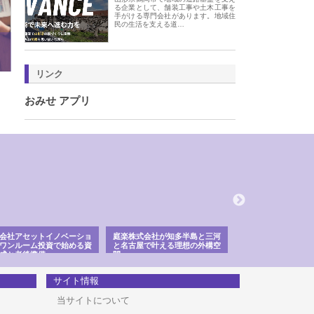
る企業として、舗装工事や土木工事を
手がける専門会社があります。地域住
民の生活を支える道…
リンク
おみせ アプリ
会社アセットイノベーショ
庭楽株式会社が知多半島と三河
株式会社ナツハラが
ワンルーム投資で始める資
と名古屋で叶える理想の外構空
で滋賀の暮らしを支
成と老後準備
間
サイト情報
当サイトについて