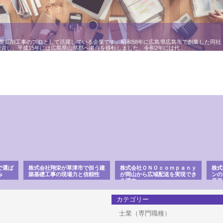
盤掘削工事のプロとして活躍している企業です。昭和58年に広島県広島市で創業した同社
増資し、平成15年には広島県山県郡へ拠点を移転しました。令和2年には代…
で選ば
株式会社翔栄が草津市で担う建
株式会社ＯＮＯｃｏｍｐａｎｙ
株式
み
築基礎工事の現場力と信頼性
が岡山から広域配送を実現でき
ンの
る理由
産形
カテゴリー
士業（専門職種）