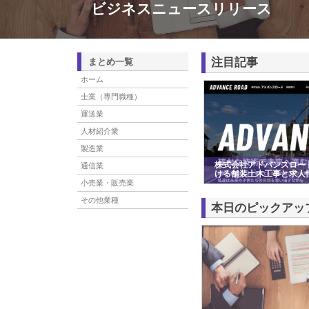
ビジネスニュースリリース
注目記事
まとめ一覧
ホーム
士業（専門職種）
運送業
人材紹介業
製造業
株式会社アドバンスロー
通信業
ける舗装土木工事と求人
小売業・販売業
その他業種
本日のピックアッ